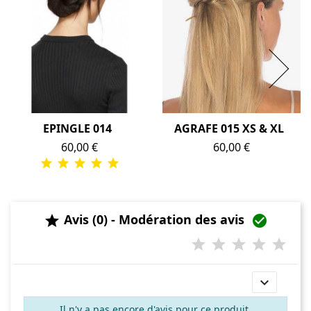
EPINGLE 014
AGRAFE 015 XS & XL
Prix
60,00 €
Prix
60,00 €
Avis (0) - Modération des avis



Il n'y a pas encore d'avis pour ce produit.