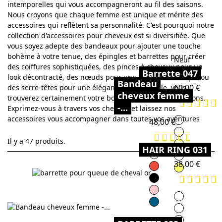
intemporelles qui vous accompagneront au fil des saisons.
Nous croyons que chaque femme est unique et mérite des
accessoires qui reflètent sa personnalité. C'est pourquoi notre
collection d'accessoires pour cheveux est si diversifiée. Que
vous soyez adepte des bandeaux pour ajouter une touche
bohème à votre tenue, des épingles et barrettes pour créer
Neuf
des coiffures sophistiquées, des pinces à cheveux pour un
Barrette 047
look décontracté, des nœuds pour une allure romantique ou
Bandeau
Prix
60,00 €
des serre-têtes pour une élégance intemporelle, vous
cheveux femme
trouverez certainement votre bonheur parmi nos créations.
-...
Exprimez-vous à travers vos cheveux et laissez nos
accessoires vous accompagner dans toutes vos aventures
or
Prix
48,00 €
argent
Il y a 47 produits.
argent noir
HAIR RING 031
Blanc
or mat
Prix
38,00 €
Rouge
jaune citron
Noir
Rose
or
blue canard
argent
or rose