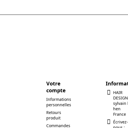
Votre
Informa
compte
HAIR
DESIGN
Informations
sylvain 
personnelles
hen
Retours
France
produit
Écrivez-
Commandes
nous :