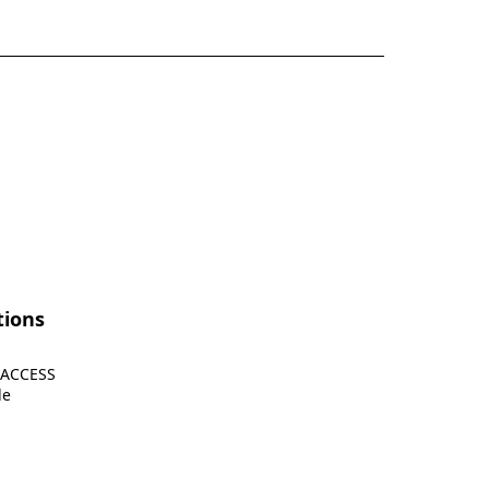
tions
ACCESS
le